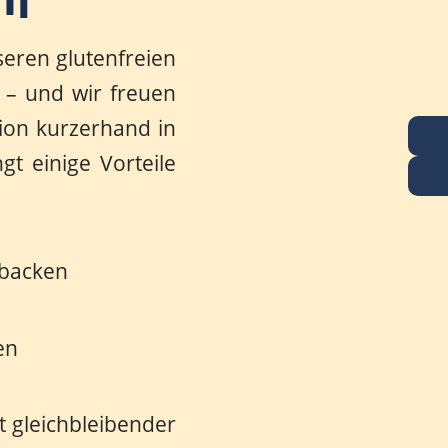
en
seren glutenfreien
 – und wir freuen
tion kurzerhand in
gt einige Vorteile
 backen
en
 gleichbleibender