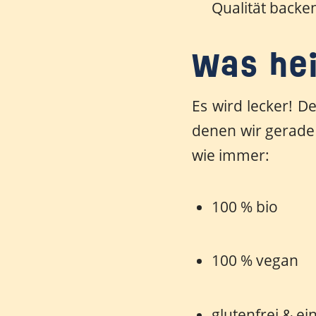
Qualität backe
Was hei
Es wird lecker! D
denen wir gerade 
wie immer:
100 % bio
100 % vegan
glutenfrei & ein